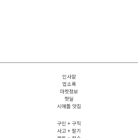
인사말
업소록
마켓정보
핫딜
시애틀 맛집
구인 + 구직
사고 + 팔기