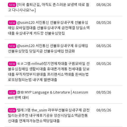
[미국 출퇴근길, 아직도 촌스러운 보냉백 따로 들
08/06/26
NEW
고 다니시나요?🥗]
@usim120 서진통신 선불유심내구제 선불유심
08/05/26
NEW
매입 모바일앱대출 선불유심내구제 급전해결 당일소액
대출 유심내구제 카드깡 선불유심맛집
@usim120 서진통신 선불유심내구제 유심매입
08/05/26
NEW
선불유심맛집 당일지급 선불유심매입 현금화
ㅌㄹ그램-rnfma9장기연체자대출 구름모바일 선
08/05/26
NEW
불유심칩매입 생활비대출 휴대폰가개통 전세대출 담보
대출 무직자정부지원대출 프리랜서소액대출 돈버는법
로또당첨되는법 내구제 월변대출
📗IB MYP Language & Literature | Assessm
08/05/26
NEW
ent 완벽 대비
텔레그램 the_usim 라부부선불유심내구제 급전
08/05/26
NEW
빌리는곳추천 내구제후기공유 양산시당일소액급전통
신대출 연체자가능한소액당일대출