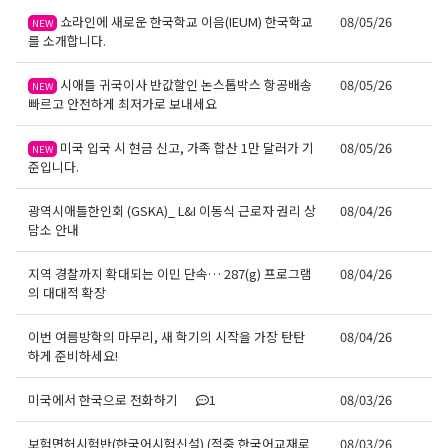
쇼라인에 새로운 한국학교 이음(IEUM) 한국학교
08/05/26
NEW
를 소개합니다.
시애틀 귀국이사 반값할인 논스톱박스 항공배송
08/05/26
NEW
빠르고 안전하게 최저가로 보내세요
미국 입국 시 현금 신고, 가족 합산 1만 달러가 기
08/05/26
NEW
준입니다.
광역시애틀한인회 (GSKA)_ L&I 이동식 근로자 권리 상
08/04/26
담소 안내
지역 경찰까지 확대되는 이민 단속… 287(g) 프로그램
08/04/26
의 대대적 확장
이번 여름방학의 마무리, 새 학기의 시작을 가장 탄탄
08/04/26
하게 준비하세요!
미국에서 한국으로 전화하기
1
08/03/26
보험면허시험반(한국어시험신설) (적중 한국어교재로
08/03/26