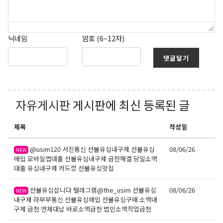
닉네임
암호 (6~12자)
댓글달기
자유게시판
게시판에 최신 등록된 글
제목
작성일
@usim120 서진통신 선불유심내구제 선불유심
08/06/26
NEW
매입 모바일앱대출 선불유심내구제 급전해결 당일소액
대출 유심내구제 카드깡 선불유심맛집
선불유심삽니다 텔레그램@the_usim 선불유심
08/06/26
NEW
내구제 라부부통신 선불유심매입 선불유심구매 소액내
구제 급전 연체대납 바로소액급전 법인소액작업급전