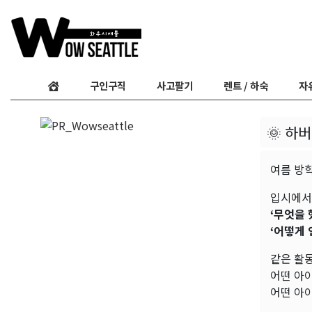
구인구직
사고팔기
렌트 / 하숙
자
🌞 하
여름 방
입시에서
‘무엇을 
‘어떻게
같은 활
어떤 아
어떤 아