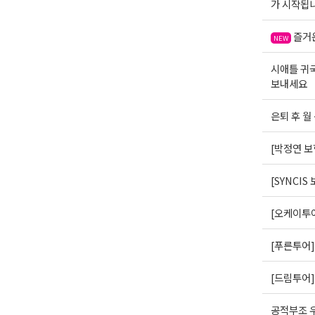
가 시작됩니
즐거
NEW
시애틀 귀
보내세요
은퇴 후 월
[박정연 보
[SYNCI
[오케이투어
[푸른투어]
[드림투어]
공적부조 우