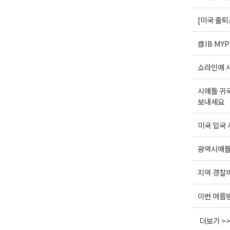
[미국 출퇴
📗IB MYP
쇼라인에 새
시애틀 귀
보내세요
미국 입국 
광역시애틀한
지역 경찰까
이번 여름방
더보기 >