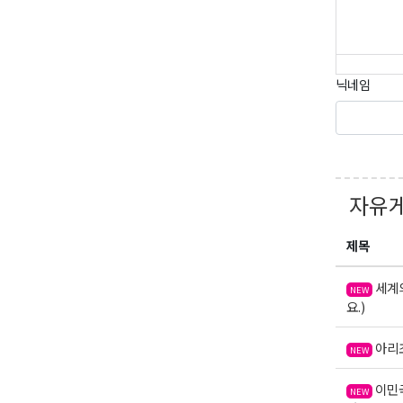
닉네임
자유
제목
세계의
NEW
요.)
아리조
NEW
이민국
NEW