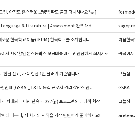
근길, 아직도 촌스러운 보냉백 따로 들고 다니시나요?🥗]
formodo
 Language & Literature | Assessment 완벽 대비
sagepr
로운 한국학교 이음(IEUM) 한국학교를 소개합니다.
이음한국
국이사 반값할인 논스톱박스 항공배송 빠르고 안전하게 최저가로
귀국이사
시 현금 신고, 가족 합산 1만 달러가 기준입니다.
그늘집
인회 (GSKA)_ L&I 이동식 근로자 권리 상담소 안내
GSKA
지 확대되는 이민 단속… 287(g) 프로그램의 대대적 확장
그늘집
학의 마무리, 새 학기의 시작을 가장 탄탄하게 준비하세요!
areteac
>