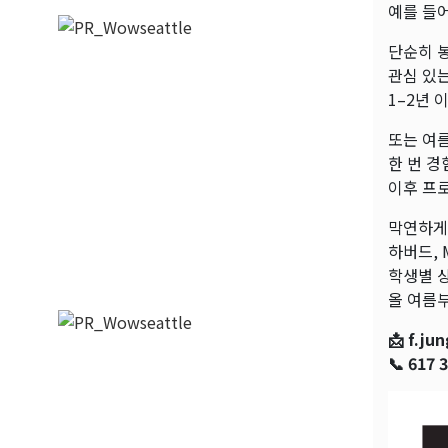
예를 들어
단순히 
관심 있
1–2년 
또는 여
한 번 경
이후 프
막연하게
하버드, 
학생별 
올 여름
📩 f.j
📞 617 