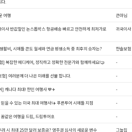
다.
운 여행
큰마님
국이사 반값할인 논스톱박스 항공배송 빠르고 안전하게 최저가로
귀국이사
 생활비, 시애틀 콘도 월세와 연금 평생소득 중 최후의 승자는?
한솔보험
험] 복잡한 메디케어, 정직하고 정확한 전문가와 함께하세요!🤝
-
S 보험] 여러분께 더 나은 미래를 선물 합니다.
-
] 캐나다 최대! 한인 여행사 💙✈
-
 믿을 수 있는 미국 최대 여행사!✈️ 푸른투어 시애틀 지점
-
 꿈같은 여행을 드림, 드림투어🚢
-
려 시 최대 25만 달러 보증금? 영주권 심사의 새로운 변수
그늘집