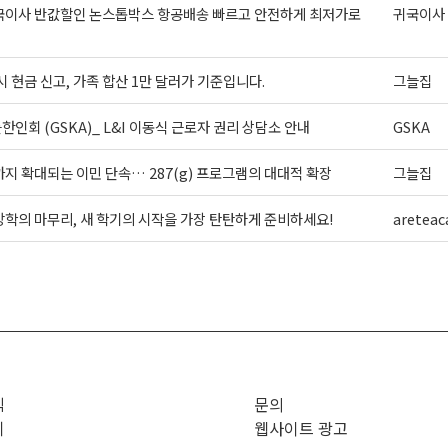
국이사 반값할인 논스톱박스 항공배송 빠르고 안전하게 최저가로
귀국이사
시 현금 신고, 가족 합산 1만 달러가 기준입니다.
그늘집
인회 (GSKA)_ L&I 이동식 근로자 권리 상담소 안내
GSKA
지 확대되는 이민 단속… 287(g) 프로그램의 대대적 확장
그늘집
학의 마무리, 새 학기의 시작을 가장 탄탄하게 준비하세요!
areteac
>
직
문의
기
웹사이트 광고