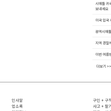
시애틀 귀
보내세요
미국 입국 
광역시애틀한
지역 경찰까
이번 여름방
더보기 >
인사말
구인 + 구
업소록
사고 + 팔