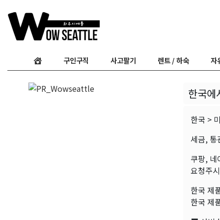
구인구직
사고팔기
렌트 / 하숙
자
한국에
한국 > 
세금, 통
쿠팡, 네
요청주시
한국 제
한국 제품