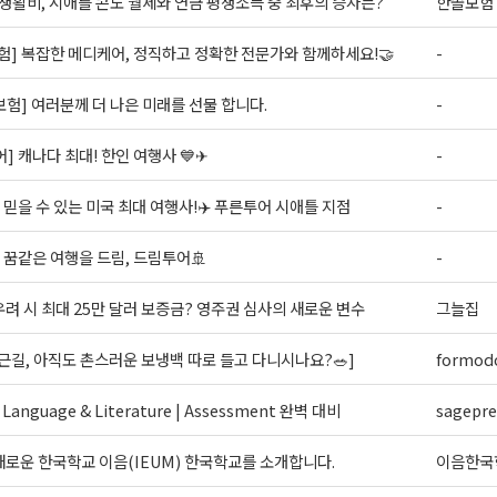
 생활비, 시애틀 콘도 월세와 연금 평생소득 중 최후의 승자는?
한솔보험
험] 복잡한 메디케어, 정직하고 정확한 전문가와 함께하세요!🤝
-
S 보험] 여러분께 더 나은 미래를 선물 합니다.
-
] 캐나다 최대! 한인 여행사 💙✈
-
 믿을 수 있는 미국 최대 여행사!✈️ 푸른투어 시애틀 지점
-
 꿈같은 여행을 드림, 드림투어🚢
-
려 시 최대 25만 달러 보증금? 영주권 심사의 새로운 변수
그늘집
근길, 아직도 촌스러운 보냉백 따로 들고 다니시나요?🥗]
formodo
 Language & Literature | Assessment 완벽 대비
sagepr
로운 한국학교 이음(IEUM) 한국학교를 소개합니다.
이음한국