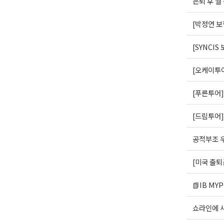
은퇴 후 월
[박정연 보
[SYNCI
[오케이투어
[푸른투어]
[드림투어]
공적부조 우
[미국 출퇴
📗IB MYP
쇼라인에 새