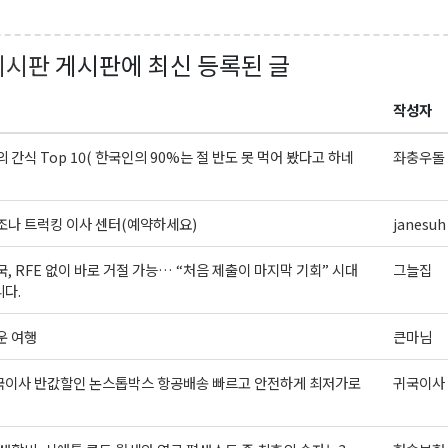
게시판
게시판에 최신 등록된 글
작성자
 간식 Top 10( 한국인의 90%는 절 반도 못 먹어 봤다고 하네
좌충우돌 
나 트럭킹 이사 센터(예약하세요)
janesuh
, RFE 없이 바로 거절 가능… “처음 제출이 마지막 기회” 시대
그늘집
다.
운 여행
큰마님
국이사 반값할인 논스톱박스 항공배송 빠르고 안전하게 최저가로
귀국이사