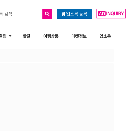
록 검색
업소록 등록
칼럼
핫딜
여행상품
마켓정보
업소록