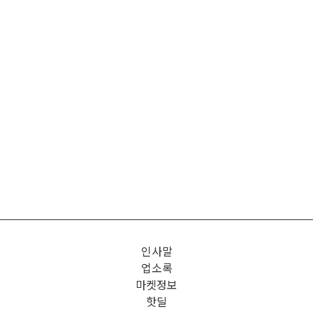
인사말
업소록
마켓정보
핫딜