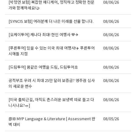
[박정연 보험] 복잡한 메디케어, 정직하고 정확한 전문
08/06/26
가와 함께하세요!🤝
[SYNCIS 보험] 여러분께 더 나은 미래를 선물 합니다.
08/06/26
[오케이투어] 캐나다 최대! 한인 여행사 💙✈
08/06/26
[푸른투어] 믿을 수 있는 미국 최대 여행사!✈️ 푸른투어
08/06/26
시애틀 지점
[드림투어] 꿈같은 여행을 드림, 드림투어🚢
08/06/26
공적부조 우려 시 최대 25만 달러 보증금? 영주권 심사
08/06/26
의 새로운 변수
[미국 출퇴근길, 아직도 촌스러운 보냉백 따로 들고 다
08/06/26
니시나요?🥗]
📗IB MYP Language & Literature | Assessment 완
08/05/26
벽 대비