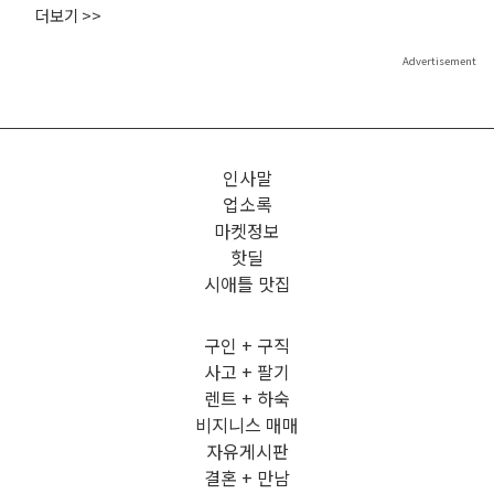
더보기 >>
Advertisement
인사말
업소록
마켓정보
핫딜
시애틀 맛집
구인 + 구직
사고 + 팔기
렌트 + 하숙
비지니스 매매
자유게시판
결혼 + 만남