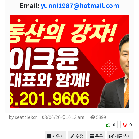
Email:
yunni1987@hotmail.com
by seattlekcr
08/06/26 @10:13 am
5399
0
0
지우기
수정
목록
새글쓰기