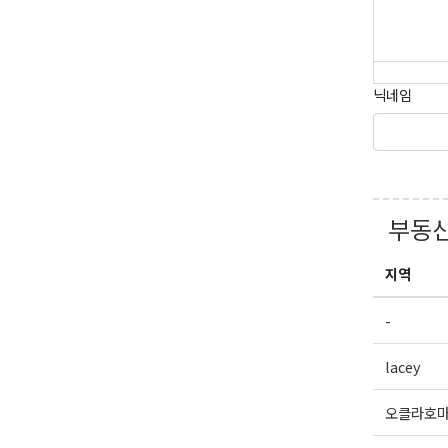
닉네임
부동산
지역
-
lacey
오클라호