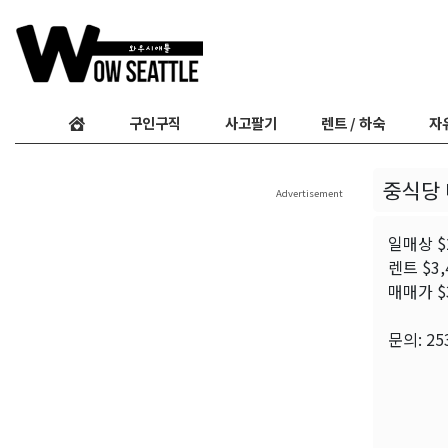
구인구직
사고팔기
렌트 / 하숙
자
중식당
Advertisement
일매상 $2
렌트 $3,
매매가 $
문의: 25