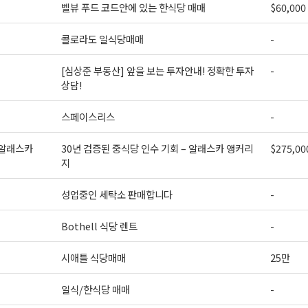
벨뷰 푸드 코드안에 있는 한식당 매매
$60,000
콜로라도 일식당매매
-
[심상준 부동산] 앞을 보는 투자안내! 정확한 투자
-
상담!
스페이스리스
-
 알래스카
30년 검증된 중식당 인수 기회 – 알래스카 앵커리
$275,00
지
성업중인 세탁소 판매합니다
-
Bothell 식당 렌트
-
시애틀 식당매매
25만
일식/한식당 매매
-