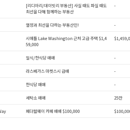
[리디아리/데이빗리 부동산] 사실 때도 파실 때도
-
최선을 다해 함께하는 부동산
열정과 최선을 다하는 부동산인!
-
시애틀 Lake Washington 근처 고급 주택 $1,4
$1,459,
59,000
일식/한식당 매매
-
라스베가스 마켓스시 급매
-
한식당 매매
-
세탁소 매매
25만
Way
페더럴웨이 카페 매매 $100,000
$100,00
>