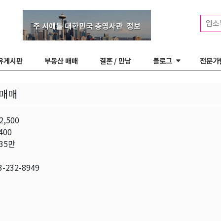
업소
유게시판
부동산 매매
결혼 / 만남
블로그
전문가
 매매
,500
400
35만
3-232-8949