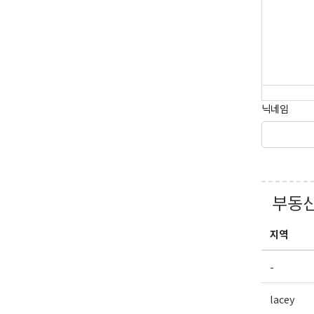
닉네임
부동산
지역
-
lacey