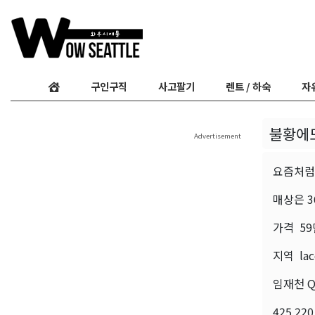
구인구직
사고팔기
렌트 / 하숙
자
불황에도
Advertisement
요즘처럼
매상은 3
가격 5
지역 lac
임재천 Q
425 220