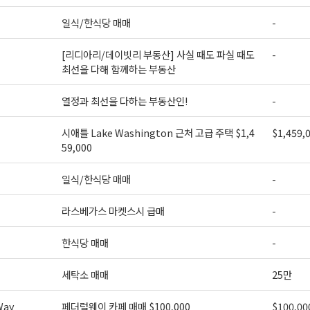
일식/한식당 매매
-
[리디아리/데이빗리 부동산] 사실 때도 파실 때도
-
최선을 다해 함께하는 부동산
열정과 최선을 다하는 부동산인!
-
시애틀 Lake Washington 근처 고급 주택 $1,4
$1,459,
59,000
일식/한식당 매매
-
라스베가스 마켓스시 급매
-
한식당 매매
-
세탁소 매매
25만
Way
페더럴웨이 카페 매매 $100,000
$100,00