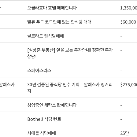
마
오클라호마 호텔 매매합니다
1,350,0
벨뷰 푸드 코드안에 있는 한식당 매매
$60,000
콜로라도 일식당매매
-
[심상준 부동산] 앞을 보는 투자안내! 정확한 투자
-
상담!
스페이스리스
-
 알래스카
30년 검증된 중식당 인수 기회 – 알래스카 앵커리
$275,00
지
성업중인 세탁소 판매합니다
-
Bothell 식당 렌트
-
시애틀 식당매매
25만