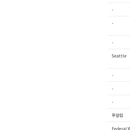
-
-
-
Seattle
-
-
-
푸알럽
Federal 