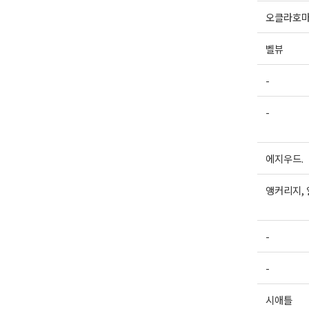
오클라호
벨뷰
-
-
에지우드.
앵커리지,
-
-
시애틀