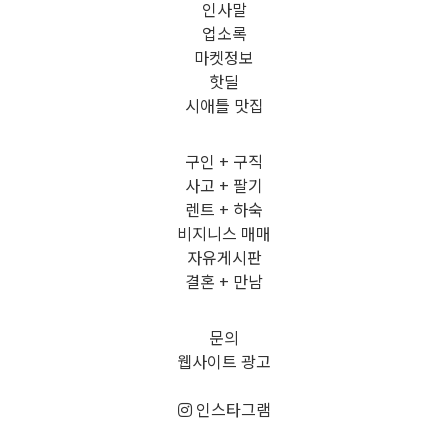
인사말
업소록
마켓정보
핫딜
시애틀 맛집
구인 + 구직
사고 + 팔기
렌트 + 하숙
비지니스 매매
자유게시판
결혼 + 만남
문의
웹사이트 광고
인스타그램