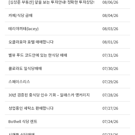
[심상준 부동산] 앞을 보는 투자안내! 정확한 투자상담!
08/06/26
카페/식당 급매
08/04/26
테리야끼테(lacey)
08/03/26
오클라호마 호텔 매매합니다
08/01/26
벨뷰 푸드 코드안에 있는 한식당 매매
07/31/26
콜로라도 일식당매매
07/30/26
스페이스리스
07/29/26
30년 검증된 중식당 인수 기회 – 알래스카 앵커리지
07/28/26
성업중인 세탁소 판매합니다
07/27/26
Bothell 식당 렌트
07/24/26
시애틀 식당매매
07/23/26