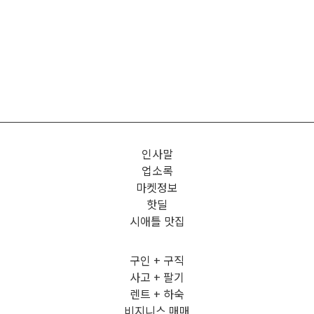
인사말
업소록
마켓정보
핫딜
시애틀 맛집
구인 + 구직
사고 + 팔기
렌트 + 하숙
비지니스 매매