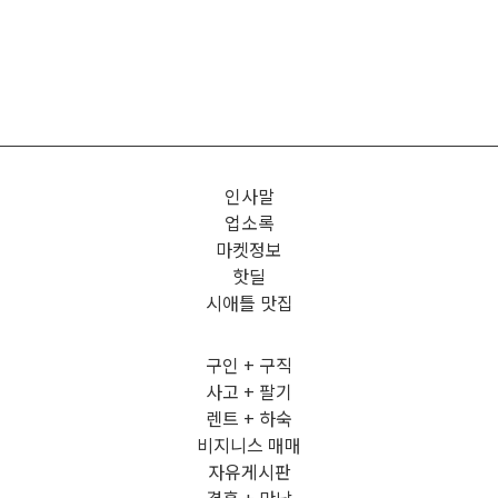
인사말
업소록
마켓정보
핫딜
시애틀 맛집
구인 + 구직
사고 + 팔기
렌트 + 하숙
비지니스 매매
자유게시판
결혼 + 만남