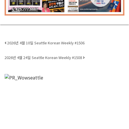
Post navigation
2026년 4월 10일 Seattle Korean Weekly #1506
2026년 4월 24일 Seattle Korean Weekly #1508