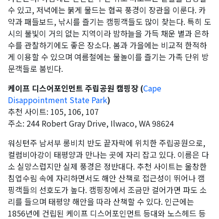
수 있고, 저녁에는 붉게 물드는 협곡 풍경이 장관을 이룬다. 카
약과 패들보드, 낚시를 즐기는 캠핑객들도 많이 찾는다. 특히 도
시의 불빛이 거의 없는 지역이라 밤하늘을 가득 채운 별과 은하
수를 관찰하기에도 좋은 장소다. 봄과 가을에는 비교적 한적하
게 이용할 수 있으며 여름철에는 물놀이를 즐기는 가족 단위 방
문객들로 붐빈다.
케이프 디스어포인먼트 주립공원 캠핑장 (
Cape
Disappointment State Park
)
추천 사이트: 105, 106, 107
주소: 244 Robert Gray Drive, Ilwaco, WA 98624
워싱턴주 남서부 롱비치 반도 끝자락에 위치한 주립공원으로,
컬럼비아강이 태평양과 만나는 곳에 자리 잡고 있다. 이름은 다
소 실망스럽지만 실제 풍경은 정반대다. 추천 사이트는 울창한
침엽수림 속에 자리하면서도 해안 산책로 접근성이 뛰어나 캠
핑객들의 선호도가 높다. 캠핑장에서 조금만 걸어가면 파도 소
리를 들으며 태평양 해안을 따라 산책할 수 있다. 인근에는
1856년에 건립된 케이프 디스어포인먼트 등대와 노스헤드 등