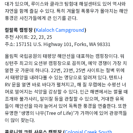
대가 있으며, 루이스와 클라크 탐험대 해설센터도 있어 역사와
자연을 함께 즐길 수 있다. 특히 겨울철 폭풍우가 몰아치는 해안
풍경은 사진가들에게 큰 인기를 끈다.
컬랄록 캠핑장 (
Kalaloch Campground
)
추천 사이트: 22, 23, 25
주소: 157151 U.S. Highway 101, Forks, WA 98331
올림픽 국립공원의 태평양 해안선을 대표하는 캠핑장이다. 워
싱턴주 최고의 오션뷰 캠핑장으로 꼽히며, 예약 경쟁이 가장 치
열한 곳 가운데 하나다. 22번, 23번, 25번 사이트는 절벽 위에
서 태평양을 내려다볼 수 있는 명당으로 알려져 있다. 텐트나
RV 문을 열면 바로 바다가 펼쳐지고, 해 질 무렵에는 수평선 너
머로 떨어지는 석양을 감상할 수 있다. 인근 해변에서는 썰물 때
조개와 불가사리, 말미잘 등을 관찰할 수 있으며, 거대한 유목
들이 해안선을 따라 늘어서 있어 독특한 풍경을 연출한다. 또한
유명한 ‘생명의 나무(Tree of Life)’가 가까이에 있어 관광객들
이 많이 찾는다.
콜로니얼 크릭 사우스 캠핑장 (
Colonial Creek South