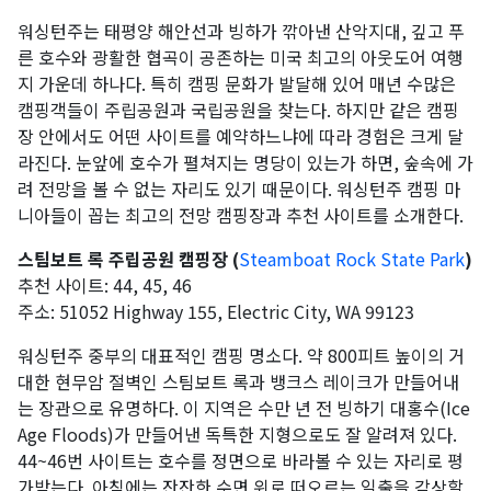
워싱턴주는 태평양 해안선과 빙하가 깎아낸 산악지대, 깊고 푸
른 호수와 광활한 협곡이 공존하는 미국 최고의 아웃도어 여행
지 가운데 하나다. 특히 캠핑 문화가 발달해 있어 매년 수많은
캠핑객들이 주립공원과 국립공원을 찾는다. 하지만 같은 캠핑
장 안에서도 어떤 사이트를 예약하느냐에 따라 경험은 크게 달
라진다. 눈앞에 호수가 펼쳐지는 명당이 있는가 하면, 숲속에 가
려 전망을 볼 수 없는 자리도 있기 때문이다. 워싱턴주 캠핑 마
니아들이 꼽는 최고의 전망 캠핑장과 추천 사이트를 소개한다.
스팀보트 록 주립공원 캠핑장 (
Steamboat Rock State Park
)
추천 사이트: 44, 45, 46
주소: 51052 Highway 155, Electric City, WA 99123
워싱턴주 중부의 대표적인 캠핑 명소다. 약 800피트 높이의 거
대한 현무암 절벽인 스팀보트 록과 뱅크스 레이크가 만들어내
는 장관으로 유명하다. 이 지역은 수만 년 전 빙하기 대홍수(Ice
Age Floods)가 만들어낸 독특한 지형으로도 잘 알려져 있다.
44~46번 사이트는 호수를 정면으로 바라볼 수 있는 자리로 평
가받는다. 아침에는 잔잔한 수면 위로 떠오르는 일출을 감상할