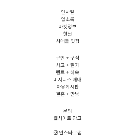
인사말
업소록
마켓정보
핫딜
시애틀 맛집
구인 + 구직
사고 + 팔기
렌트 + 하숙
비지니스 매매
자유게시판
결혼 + 만남
문의
웹사이트 광고
인스타그램