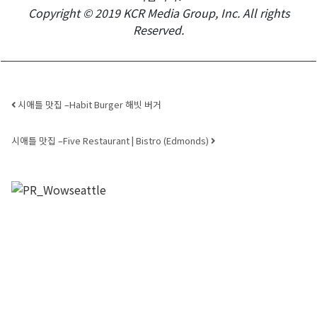
Copyright © 2019 KCR Media Group, Inc. All rights
Reserved.
Post navigation
시애틀 맛집 –Habit Burger 해빗 버거
시애틀 맛집 –Five Restaurant | Bistro (Edmonds)