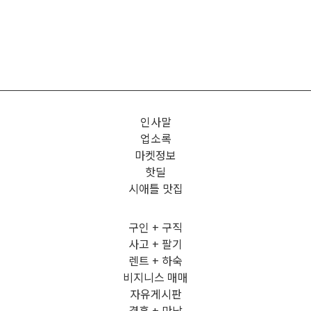
인사말
업소록
마켓정보
핫딜
시애틀 맛집
구인 + 구직
사고 + 팔기
렌트 + 하숙
비지니스 매매
자유게시판
결혼 + 만남