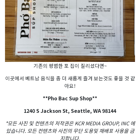
기존의 평범한 포 집이 질리셨다면~
이곳에서 베트남 음식을 좀 더 새롭게 즐겨 보는것도 좋을 것 같
아요!
**Pho Bac Sup Shop**
1240 S Jackson St, Seattle, WA 98144
*
모든
사진
및
컨텐츠의
저작권은
KCR MEDIA GROUP, INC
에
있습니다
.
모든
컨텐츠와
사진의
무단
도용및
재배포
사용을
금
지합니다
.