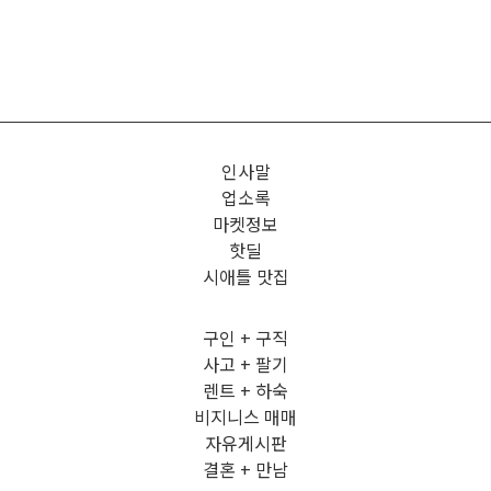
인사말
업소록
마켓정보
핫딜
시애틀 맛집
구인 + 구직
사고 + 팔기
렌트 + 하숙
비지니스 매매
자유게시판
결혼 + 만남