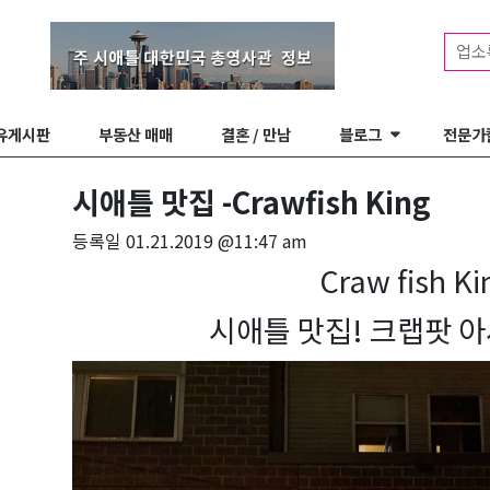
업소
유게시판
부동산 매매
결혼 / 만남
블로그
전문가
시애틀 맛집 -Crawfish King
등록일
01.21.2019 @11:47 am
Craw fish Ki
시애틀 맛집! 크랩팟 아