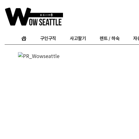
구인구직
사고팔기
렌트 / 하숙
자