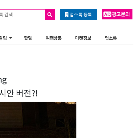
록 검색
업소록 등록
칼럼
핫딜
여행상품
마켓정보
업소록
ng
시안 버전?!