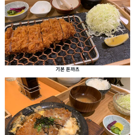
기본 돈까츠