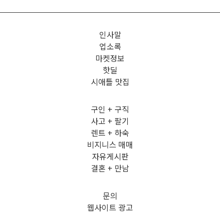
인사말
업소록
마켓정보
핫딜
시애틀 맛집
구인 + 구직
사고 + 팔기
렌트 + 하숙
비지니스 매매
자유게시판
결혼 + 만남
문의
웹사이트 광고