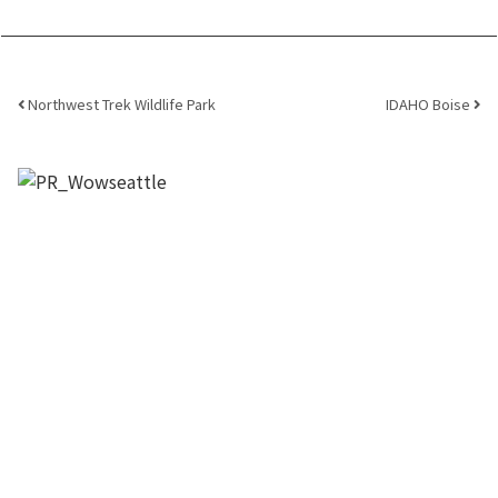
Post navigation
Northwest Trek Wildlife Park
IDAHO Boise