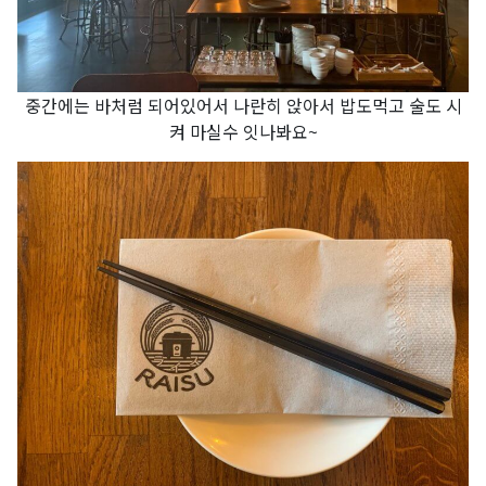
중간에는 바처럼 되어있어서 나란히 앉아서 밥도먹고 술도 시
켜 마실수 잇나봐요~