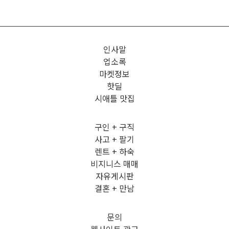
인사말
업소록
마켓정보
핫딜
시애틀 맛집
구인 + 구직
사고 + 팔기
렌트 + 하숙
비지니스 매매
자유게시판
결혼 + 만남
문의