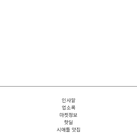
인사말
업소록
마켓정보
핫딜
시애틀 맛집