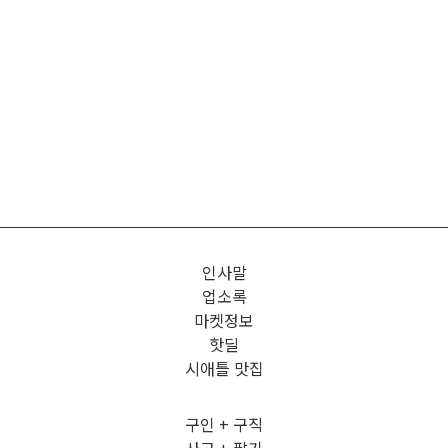
인사말
업소록
마켓정보
핫딜
시애틀 맛집
구인 + 구직
사고 + 팔기