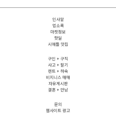
인사말
업소록
마켓정보
핫딜
시애틀 맛집
구인 + 구직
사고 + 팔기
렌트 + 하숙
비지니스 매매
자유게시판
결혼 + 만남
문의
웹사이트 광고