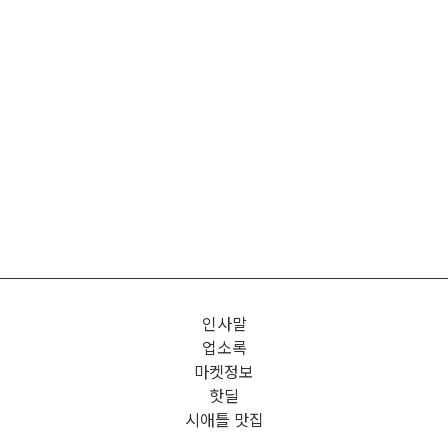
인사말
업소록
마켓정보
핫딜
시애틀 맛집