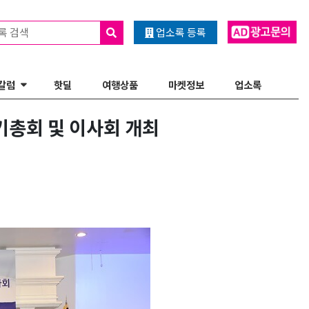
록 검색
업소록 등록
칼럼
핫딜
여행상품
마켓정보
업소록
총회 및 이사회 개최