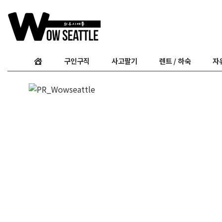
구인구직
사고팔기
렌트 / 하숙
자