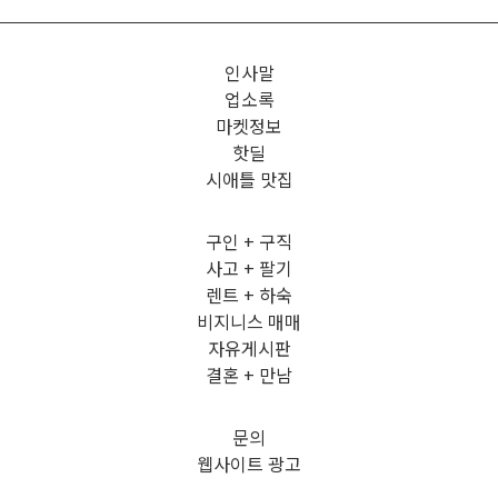
인사말
업소록
마켓정보
핫딜
시애틀 맛집
구인 + 구직
사고 + 팔기
렌트 + 하숙
비지니스 매매
자유게시판
결혼 + 만남
문의
웹사이트 광고