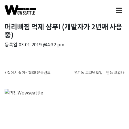
머리빠짐 억제 샴푸! (개발자가 2년째 사용
중)
등록일
03.01.2019 @4:32 pm
Post navigation
집에서 쉽게~ 힙업! 운동밴드
유기농 코코넛오일 – 만능 오일!