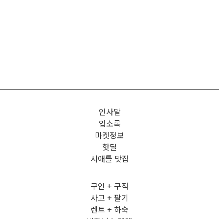
인사말
업소록
마켓정보
핫딜
시애틀 맛집
구인 + 구직
사고 + 팔기
렌트 + 하숙