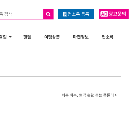
록 검색
업소록 등록
칼럼
핫딜
여행상품
마켓정보
업소록
빠른 회복, 혈액 순환 돕는 폼롤러