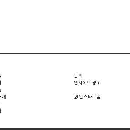
직
문의
기
웹사이트 광고
숙
매매
인스타그램
판
남