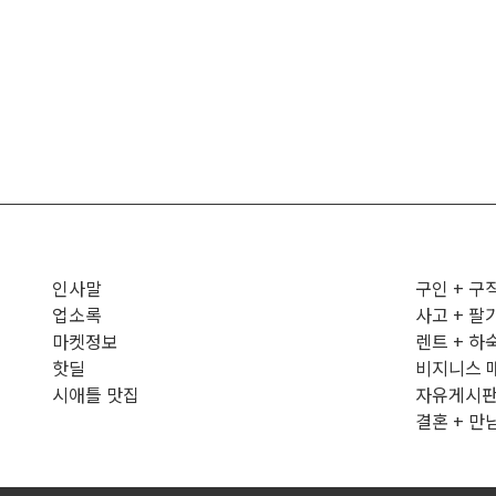
인사말
구인 + 구
업소록
사고 + 팔
마켓정보
렌트 + 하
핫딜
비지니스 
시애틀 맛집
자유게시
결혼 + 만