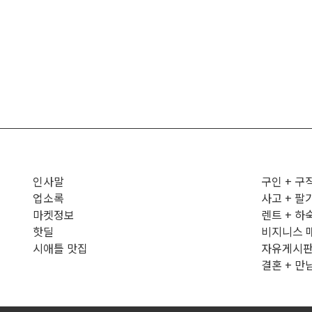
인사말
구인 + 구
업소록
사고 + 팔
마켓정보
렌트 + 하
핫딜
비지니스 
시애틀 맛집
자유게시
결혼 + 만