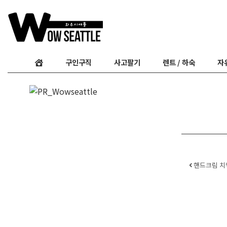
구인구직
사고팔기
렌트 / 하숙
자
Post
핸드크림 치