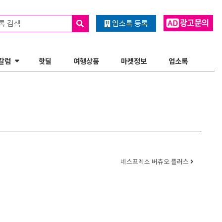
록 검색
업소록 등록
칼럼
핫딜
여행상품
마켓정보
업소록
네스프레소 버츄오 플러스