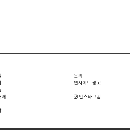
직
문의
기
웹사이트 광고
숙
매매
인스타그램
판
남