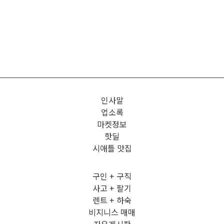
인사말
업소록
마켓정보
핫딜
시애틀 맛집
구인 + 구직
사고 + 팔기
렌트 + 하숙
비지니스 매매