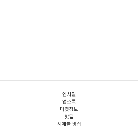
인사말
업소록
마켓정보
핫딜
시애틀 맛집