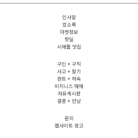
인사말
업소록
마켓정보
핫딜
시애틀 맛집
구인 + 구직
사고 + 팔기
렌트 + 하숙
비지니스 매매
자유게시판
결혼 + 만남
문의
웹사이트 광고