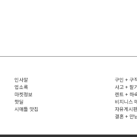
인사말
구인 + 구
업소록
사고 + 팔
마켓정보
렌트 + 하
핫딜
비지니스 
시애틀 맛집
자유게시
결혼 + 만