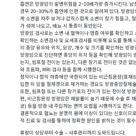
흡연은 방광암의 발병위험을 2~10배가량 증가시킨다. 남성
경우 20~30%가 흡연에 인한 것으로 알려져 있다. 방광
게 소변을 자주 보거나 갑작스럽게 소변이 참기 힘들고, 
가 섞여 나오고, 배뇨 시 통증이 동반된다.
방광암 검사로는 소변 내 혈액이나 염증 여부를 확인하고
확인하는 소변검사 및 요세포검사를 비롯해 요도를 통해 
의 종양 유무와 위치, 모양, 개수 및 크기를 확인하는 방광
방광암으로 진단하면 종양의 위치 등을 확인해 방광암이
는지, 림프절 전이는 있는지, 다른 장기로 전이된 것은 없
와 초음파, MRI 검사 등을 함께 시행한다.
점막이나 점막 하층에만 국한되어 있는 비근침윤성(표재성
입한 뒤 암을 절제경으로 제거하는 경요도 방광종양절제술
또한, 림프절 또는 다른 장기로의 전이가 있는 전이성 
편, 비근침윤성 방광암은 재발률이 높기 때문에 수술 후 재
균) 등을 방광 내 주입하는 면역 요법을 시행하기도 한다.
결론적으로 혈뇨는 분명히 몸에 이상이 있다는 신호이므로
적 진료 및 검사를 통하여 정확한 원인을 밝히는 것이 필
휴람이 상담부터 수술 – 사후관리까지 도와드립니다.