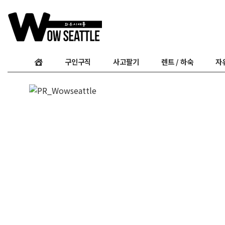
구인구직
사고팔기
렌트 / 하숙
자