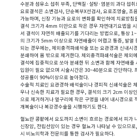
수분과 섬유소 섭취 부족, 단백질·설탕·염분의 과다 섭취
요로결석은 소변검사, 단순복부X선검사, 요로조영술, 초
가능하며, 신장 기능과 요로의 변화를 확인하여 치료방침
결석 크기가 4mm 미만으로 작은 경우 자연대기요법을 시
서 결석이 자연히 배출되기를 기다리는 방법으로, 통상 1~
의 크기가 5mm 이상으로 자연배출이 어렵고 통증, 발열
되는 경우에는, 체외충격파쇄석술 또는 요관경과 신내시경
분쇄하여 몸 밖으로 제거한다. 체외충격파쇄석술은 체외
결석에 집중적으로 쏘아 분쇄한 뒤 소변과 함께 자연배출
입원이 필요 없으며 시술시간은 30~40분으로 간단하다.
성공률이 90%이상으로 높아졌다.
수술적 치료인 요관경하 배석술이나 경피적 신쇄석술은 
우나 신속한 치료가 필요한 경우, 결석의 크기 2cm 이상
으로 제거하거나 옆구리에 작은 구멍을 내어 내시경으로 직
개복술이나 복강경수술을 시행하기도 한다.
혈뇨란 콩팥에서 요도까지 소변이 흐르는 경로에서 피가 나
신장암, 전립선암이 있는 경우 혈뇨가 나타날 수 있으므로,
시 비뇨의학과 전문의를 통한 검사가 필요하다.