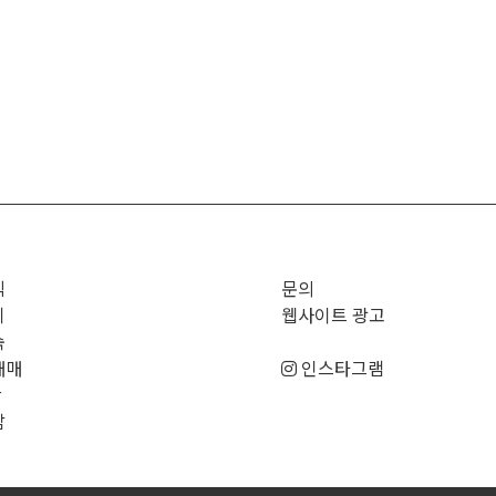
직
문의
기
웹사이트 광고
숙
매매
인스타그램
판
남