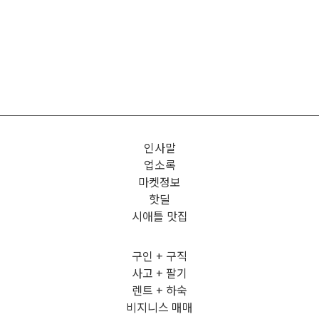
인사말
업소록
마켓정보
핫딜
시애틀 맛집
구인 + 구직
사고 + 팔기
렌트 + 하숙
비지니스 매매