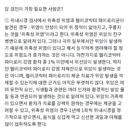
암 검진이 가장 필요한 사람은?
① 위내시경 검사에서 위축성 위염과 헬리코박터 파이로리균이
발견된 경우 : 위염이 만성이 되어 위 점막이 얇아지고, 주름지
는 것을 ‘위축성 위염’이라고 한다. 위축성 위염은 위암의 전구
병변으로 알려져 있다. 그러나 극히 일부에서만 위암이 발생하
기 때문에 위축성 위염이 있다고 해서 심각하게 염려해야 할 정
도로 위험도가 증가하는 것은 아니다. 마찬가지로 헬리코박터
파이로리 감염 환자 중 1% 미만에서 위선암이 발생한다. 하지
만 헬리코박터 파이로리 감염 자체만으로 위암이 발생하는 것
은 아니며, 헬리코박터 파이로리의 제균 치료가 위암 발생을 억
제할 수 있는지에 대한 근거도 아직은 뚜렷하지 않다. 위암은 여
러 유전적 요인, 식생활과 관련된 여러 인자와 환경적인 발암 물
질 등과 연관되어 발생하는 것으로 알려져 있다. 위암의 가족력
이 있으면서 환자가 치료를 강력히 원하는 경우에는 제균을 고
려할 수 있고, 위축성 위염의 경우 1년에 1회씩 위내시경을 정
기적으로 받으면서, 음식을 싱겁게 먹고 신선한 과일과 야채를
많이 섭취하도록 한다.