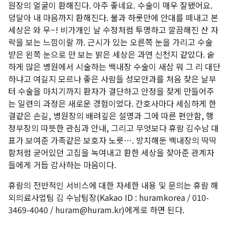
원장의 얼굴이 환해진다. 아주 좋네요. 수술이 매우 잘됐어요.
덩달아 내 마음까지 환해진다. 불과 하룻만에 안대를 떼내고 본
세상은 와 우~! 비가개인 날 수정처럼 투명하고 깔끔해진 산 자
락을 보는 느낌이랄 까. 근시가 있는 오른쪽 눈을 가리고 수술
받은 왼쪽 눈으로 만 보는 밝은 세상은 과연 신천지 같았다. 숱
하게 많은 병원에서 시술하는 백내장 수술이 새삼 뭐 그 리 대단
하냐고 여길지 모르나 좋은 사람들 성모안과를 처음 찾은 날부
터 수술을 마치기까지 환자가 결단하고 안정을 찾게 만들어주
는 일련의 과정은 새로운 경험이었다. 간호사마다 세심하게 한
결같은 손길, 병원장의 배려깊은 설명과 그에 따른 편안함, 행
정부장의 따뜻한 관심과 안내, 그리고 무엇보다 휴람 김수남 대
표가 보여준 가족같은 보호자 노릇…. 방치해둔 백내장의 딱딱
함처럼 굳어있던 고집을 녹여내고 환한 세상을 찾아준 관계자
들에게 거듭 감사하는 마음이다.
휴람의 전반적인 서비스에 대한 자세한 내용 및 문의는 휴람 해
외의료사업팀 김 수남팀장(Kakao ID : huramkorea / 010-
3469-4040 / huram@huram.kr)에게로 하면 된다.