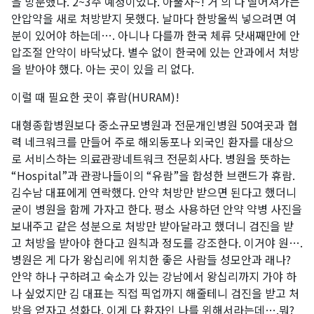
을 방문했다. 2~3주 예정이었다. 아뿔사~! 거 의 다 떨어져가는
안압약을 새로 처방받지 못했다. 날마다 한방울씩 넣으려면 여
분이 있어야 하는데…. 아니나 다를까 한국 체류 닷새째만에 안
압조절 안약이 바닥났다. 별수 없이 한국에 있는 안과에서 처방
을 받아야 했다. 아는 곳이 있을 리 없다.
이럴 때 필요한 곳이 휴람(HURAM)!
대형종합병원보다 중소규모병원과 전문개인병원 50여곳과 협
력 네크워크를 만들어 주로 해외동포나 외국인 환자를 대상으
로 서비스하는 의료관광네트워크 전문회사다. 병원을 뜻하는
“Hospital”과 관광나들이의 “유람”을 합성한 브랜드가 휴람.
김수남 대표에게 연락했다. 안약 처방만 받으면 된다고 했더니
굳이 병원을 함께 가자고 한다. 평소 사용하던 안약 약병 사진을
보내주고 같은 성분으로 처방만 받아달라고 했더니 검진을 받
고 처방을 받아야 한다고 원칙과 정도를 강조한다. 이거야 원….
병원은 게 다가 왕십리에 위치한 좋은 사람들 성모안과 래나?
안약 하나 구하려고 숙소가 있는 강남에서 왕십리까지 가야 하
나 싶었지만 김 대표는 직접 픽업까지 해줄테니 검진을 받고 처
방을 얻자고 성화다. 이게 다 환자인 나를 위해서라는데….뭐?