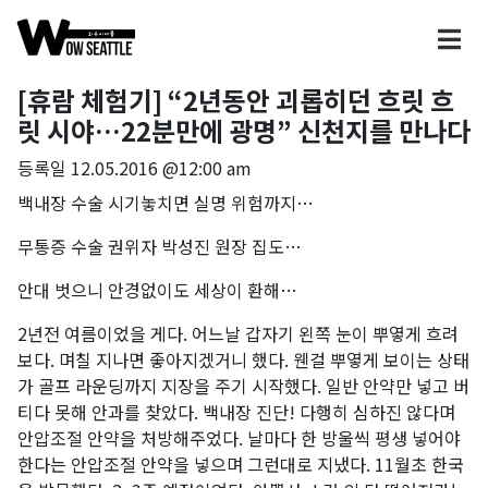
[휴람 체험기] “2년동안 괴롭히던 흐릿 흐
릿 시야…22분만에 광명” 신천지를 만나다
등록일
12.05.2016 @12:00 am
백내장 수술 시기놓치면 실명 위험까지…
무통증 수술 권위자 박성진 원장 집도…
안대 벗으니 안경없이도 세상이 환해…
2년전 여름이었을 게다. 어느날 갑자기 왼쪽 눈이 뿌옇게 흐려
보다. 며칠 지나면 좋아지겠거니 했다. 웬걸 뿌옇게 보이는 상태
가 골프 라운딩까지 지장을 주기 시작했다. 일반 안약만 넣고 버
티다 못해 안과를 찾았다. 백내장 진단! 다행히 심하진 않다며
안압조절 안약을 처방해주었다. 날마다 한 방울씩 평생 넣어야
한다는 안압조절 안약을 넣으며 그런대로 지냈다. 11월초 한국