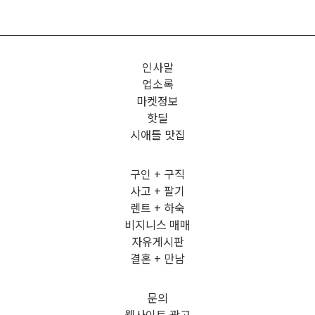
인사말
업소록
마켓정보
핫딜
시애틀 맛집
구인 + 구직
사고 + 팔기
렌트 + 하숙
비지니스 매매
자유게시판
결혼 + 만남
문의
웹사이트 광고