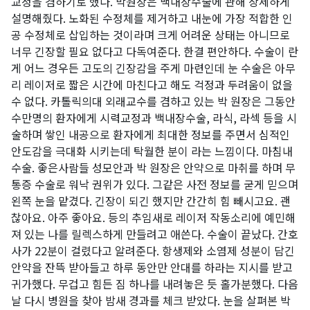
교정을 겸하기로 했다. 박원장은 백내장수술에 관해 상세하게
설명해줬다. 노화된 수정체를 제거하고 내눈에 가장 적합한 인
공 수정체로 삽입하는 것이라며 크게 어려운 상태는 아니므로
너무 긴장할 필요 없다고 다독여준다. 한결 편안하다. 수술이 란
게 어느 경우든 고도의 긴장감을 주게 마련인데 눈 수술은 아무
리 레이저로 짧은 시간에 마친다고 해도 걱정과 두려움이 없을
수 없다. 카톨릭의대 외래교수를 겸하고 있는 박 원장은 그동안
수만명의 환자에게 시력교정과 백내장수술, 라식, 라섹 등을 시
술하며 쌓인 내공으로 환자에게 최대한 정보를 주면서 심적인
안도감을 극대화 시키는데 탁월한 분이 라는 느낌이다. 마침내
수술. 좋은사람들 성모안과 박 원장은 안약으로 마취를 하며 무
통증 수술로 워낙 권위가 있다. 그같은 사전 정보를 굳게 믿으며
왼쪽 눈을 맡겼다. 긴장이 되긴 했지만 간간히 힘 빼시고요. 괜
찮아요. 아주 좋아요. 등의 추임새로 레이저 작동소리에 예민해
져 있는 나를 릴렉스하게 만들려고 애쓴다. 수술이 끝났다. 간호
사가 22분이 걸렸다고 알려준다. 항생제와 소염제 성분이 담긴
안약을 잔뜩 받아들고 하루 동안만 안대를 하라는 지시를 받고
귀가했다. 무겁고 힘든 짐 하나를 내려놓은 듯 홀가분했다. 다음
날 다시 병원을 찾아 밤새 경과를 체크 받았다. 눈을 살펴본 박