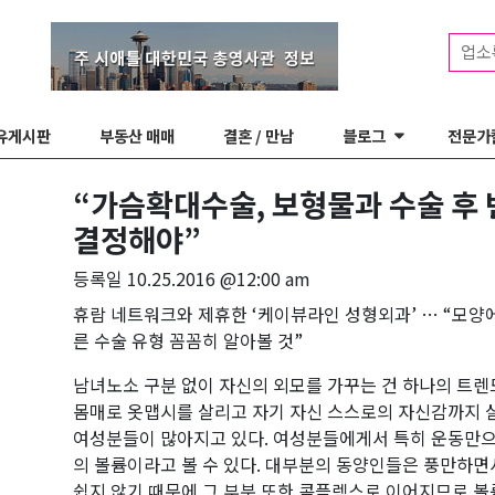
업소
유게시판
부동산 매매
결혼 / 만남
블로그
전문가
“가슴확대수술, 보형물과 수술 후
결정해야”
등록일
10.25.2016 @12:00 am
휴람 네트워크와 제휴한 ‘케이뷰라인 성형외과’ … “모양
른 수술 유형 꼼꼼히 알아볼 것”
남녀노소 구분 없이 자신의 외모를 가꾸는 건 하나의 트렌
몸매로 옷맵시를 살리고 자기 자신 스스로의 자신감까지
여성분들이 많아지고 있다. 여성분들에게서 특히 운동만으
의 볼륨이라고 볼 수 있다. 대부분의 동양인들은 풍만하
쉽지 않기 때문에 그 부분 또한 콤플렉스로 이어지므로 볼