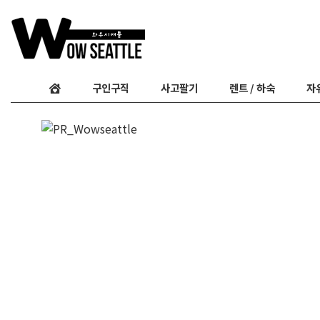
구인구직
사고팔기
렌트 / 하숙
자