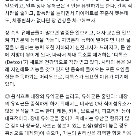
일으키고, 일부 장내 유해균은 비만을 유발하기도 한다. 간혹 식
사량을 줄이고, 활동량을 늘리면서 다이어트를 꾸준히 했는데
도, 체중변화가 없다면 장 건강을 체크해보자.
장 속의 유해균들이 많으면 염증을 일으키고, 대사 교란을 일으
켜 지방분해 능력을 막는다. 지방분해 능력이 떨어지면 나쁜 물
질을 배출하는 능력 또한 저하되어 신진대사가 느려지고, 몸 안
에 지방이 쌓이게 된다. 따라서 체내 독소를 제거하는 ‘디톡스
(Detox)’가 새로운 건강법으로 각광 받고 있다. 사람의 몸은 원
래 자연해독 기능을 갖고 있지만 몸속에 들어오는 모든 오염물
질을 해독하기는 어려우므로, 디톡스가 필요한 이유가 여기에
있다.
◎ 음식으로 대장의 유익균은 늘리고, 유해균은 줄인다 : 대장
의 유익균을 증식하게 하기 위해서는 비타민 C와 식이섬유소가
많은 음식을 먹도록 한다. 레몬, 키위, 브로콜리, 파프리카 등이
대표적이다. 장내 유해균을 줄이기 위해서는 유산균 함유가 많
은 김치나 청국장, 사포닌 성분이 있는 인삼(혈압이 높은 경우
홍삼으로 대체함)이 좋으며, 마늘의 알리신은 강력한 항균 작용