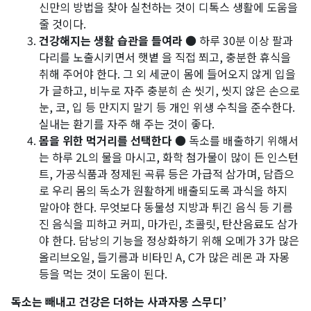
신만의 방법을 찾아 실천하는 것이 디톡스 생활에 도움을
줄 것이다.
건강해지는 생활 습관을 들여라
● 하루 30분 이상 팔과
다리를 노출시키면서 햇볕 을 직접 쬐고, 충분한 휴식을
취해 주어야 한다. 그 외 세균이 몸에 들어오지 않게 입을
가 글하고, 비누로 자주 충분히 손 씻기, 씻지 않은 손으로
눈, 코, 입 등 만지지 말기 등 개인 위생 수칙을 준수한다.
실내는 환기를 자주 해 주는 것이 좋다.
몸을 위한 먹거리를 선택한다
● 독소를 배출하기 위해서
는 하루 2L의 물을 마시고, 화학 첨가물이 많이 든 인스턴
트, 가공식품과 정제된 곡류 등은 가급적 삼가며, 담즙으
로 우리 몸의 독소가 원활하게 배출되도록 과식을 하지
말아야 한다. 무엇보다 동물성 지방과 튀긴 음식 등 기름
진 음식을 피하고 커피, 마가린, 초콜릿, 탄산음료도 삼가
야 한다. 담낭의 기능을 정상화하기 위해 오메가 3가 많은
올리브오일, 들기름과 비타민 A, C가 많은 레몬 과 자몽
등을 먹는 것이 도움이 된다.
독소는 빼내고 건강은 더하는 사과자몽 스무디’