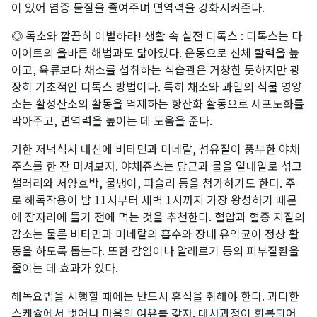
이 있어 염증 물질을 줄여주며 면역력을 강화시켜준다.
◎ 독소와 깔끔히 이별하라! 생활 속 실전 디톡스 : 디톡스는 다
이어트의 올바른 해법과도 닮아있다. 운동으로 신체 활력을 높
이고, 육류보다 채소를 섭취하는 식습관은 거창한 듯하지만 굉
장히 기초적인 디톡스 방법이다. 특히 채소와 과일의 식물 영양
소는 활성산소의 활동을 억제하는 항산화 활동으로 세포노화를
막아주고, 면역력을 높이는 데 도움을 준다.
거한 저녁식사 대신에 비타민과 미네랄, 섬유질이 풍부한 야채
주스를 한 잔 마셔보자. 야채쥬스는 당근과 물을 일대일로 섞고
샐러리와 서양호박, 물냉이, 파슬리 등을 첨가하기도 한다. 주
로 해독작용이 밤 11시부터 새벽 1시까지 가장 왕성하기 때문
에 잠자리에 들기 전에 먹는 것을 추천한다. 혈압과 혈중 지질의
감소는 물론 비타민과 미네랄의 흡수와 장내 유익균이 정상 활
동을 하도록 돕는다. 또한 감염이나 알레르기 등의 피부질환을
줄이는 데 효과가 있다.
해독요법을 시행할 때에는 반드시 휴식을 취해야 한다. 과다한
스케쥴에서 벗어나 마음의 여유를 갖자. 대사과정이 회복되어