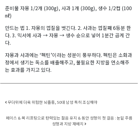
준비물 자몽 1/2개 (300g), 사과 1개 (300g), 생수 1/2컵 (100
㎖)
만드는 법 1. 자몽의 껍질을 벗긴다. 2. 사과는 껍질째 6등분 한
다. 3. 믹서에 사과 → 자몽 → 생수 순으로 넣어 1분간 곱게 간
다.
자몽과 사과에는 ‘펙틴’이라는 성분이 풍부하다. 펙틴은 소화과
정에서 생기는 독소를 배출해주고, 불필요한 지방을 연소해주
는 효과를 가지고 있다.
Post navigation
무더위에 더욱 위험한 뇌졸중, 50대 남성 특히 조심해야
페이스 & 목 리프팅으로 탄력있는 젊음 유지 & 동안 성형의 첫 걸음 : 눈밑 주름
성형과 지방 재배치