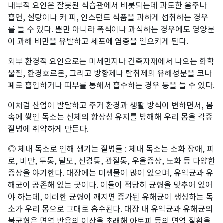
내부적 요인은 잘못된 식습관에서 비롯되는데 과도한 음주나
흡연, 설탕이나 커 피, 인스턴트 식품을 과하게 섭취하는 경우
를 들 수 있다. 뿐만 아니라 폭식이나 과식하는 경우에도 영양분
이 과해 비만을 유발하고 세포에 염증을 일으키게 된다.
외부 환경적 요인으로는 미세먼지나 건축자재에서 나오는 화학
물질, 환경호르몬, 그리고 방향제나 탈취제의 유해성분을 코나
폐로 흡입하거나 피부를 통해서 흡수하는 경우 등을 들 수 있다.
이처럼 산업이 발달하고 주거 환경과 생활 방식이 변하면서, 몸
속에 쌓인 독소는 신체의 항상성 유지를 방해해 우리 몸을 각종
질병에 취약하게 만든다.
◎ 체내 독소로 인해 생기는 질병들 : 체내 독소는 소화 장애, 피
로, 비만, 두통, 탈모, 신경통, 관절통, 우울증상, 노화 등 다양한
증상을 야기한다. 대장에는 미생물이 많이 있으며, 유익균과 유
해균이 공존해 있는 곳이다. 이들이 적당히 균형을 맞추어 있어
야 하는데, 이러한 균형이 깨지면 증가된 유해균이 생성하는 독
소가 우리 몸으로 그대로 흡수된다. 대장 내 유익균과 유해균의
불균형은 면역 반응의 이상을 초래해 아토피 등의 면역 질환을