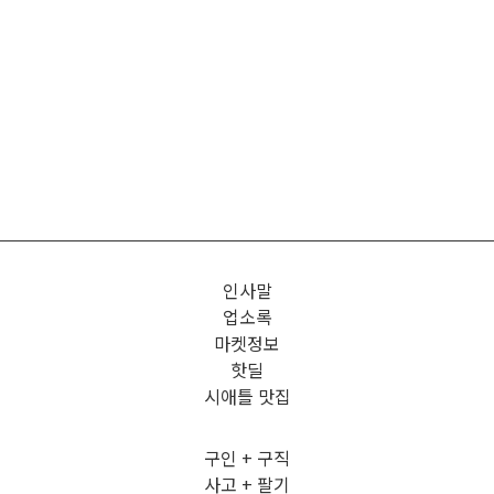
인사말
업소록
마켓정보
핫딜
시애틀 맛집
구인 + 구직
사고 + 팔기