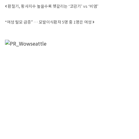
Post navigation
환절기, 황사지수 높을수록 헷갈리는 ‘코감기’ vs ‘비염’
“여성 탈모 급증” … 모발이식환자 5명 중 1명은 여성