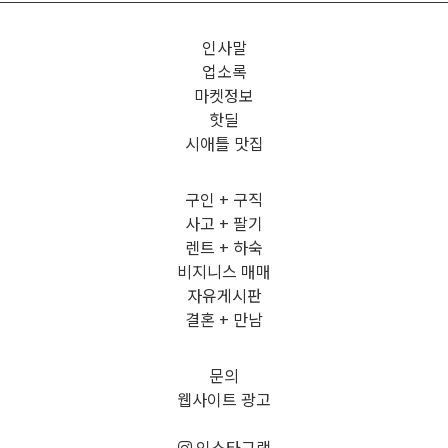
인사말
업소록
마켓정보
핫딜
시애틀 맛집
구인 + 구직
사고 + 팔기
렌트 + 하숙
비지니스 매매
자유게시판
결혼 + 만남
문의
웹사이트 광고
인스타그램