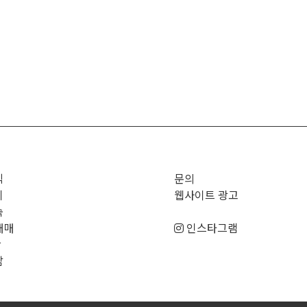
직
문의
기
웹사이트 광고
숙
매매
인스타그램
판
남