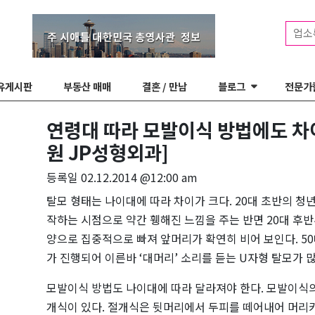
업소
유게시판
부동산 매매
결혼 / 만남
블로그
전문가
연령대 따라 모발이식 방법에도 차
원 JP성형외과]
등록일
02.12.2014 @12:00 am
탈모 형태는 나이대에 따라 차이가 크다. 20대 초반의 청
작하는 시점으로 약간 휑해진 느낌을 주는 반면 20대 후반
양으로 집중적으로 빠져 앞머리가 확연히 비어 보인다. 5
가 진행되어 이른바 ‘대머리’ 소리를 듣는 U자형 탈모가 많
모발이식 방법도 나이대에 따라 달라져야 한다. 모발이식
개식이 있다. 절개식은 뒷머리에서 두피를 떼어내어 머리카