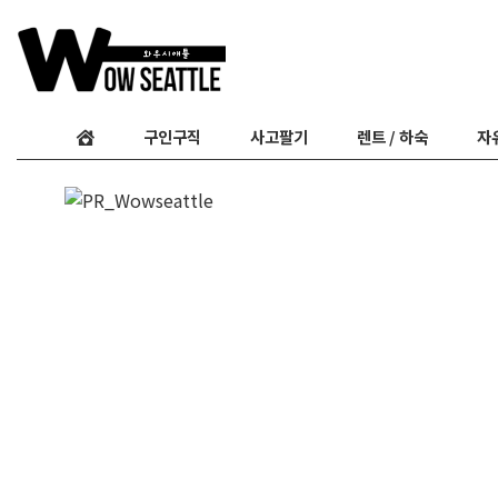
구인구직
사고팔기
렌트 / 하숙
자