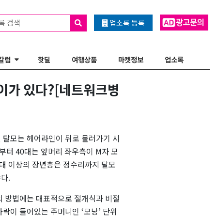
록 검색
업소록 등록
칼럼
핫딜
여행상품
마켓정보
업소록
이가 있다?[네트워크병
년 탈모는 헤어라인이 뒤로 물러가기 시
부터 40대는 앞머리 좌우측이 M자 모
0대 이상의 장년층은 정수리까지 탈모
다.
의 방법에는 대표적으로 절개식과 비절
락이 들어있는 주머니인 ‘모낭’ 단위