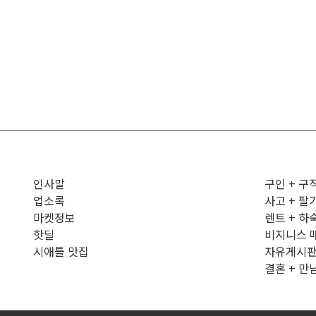
인사말
구인 + 구
업소록
사고 + 팔
마켓정보
렌트 + 하
핫딜
비지니스 
시애틀 맛집
자유게시
결혼 + 만