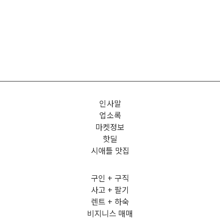
인사말
업소록
마켓정보
핫딜
시애틀 맛집
구인 + 구직
사고 + 팔기
렌트 + 하숙
비지니스 매매