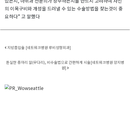
있는지, 마취과 전문의가 상주하는지를 반드시 고려하여 자신
의 이목구비와 개성을 드러낼 수 있는 수술방법을 찾는것이 중
요하다” 고 말했다
Post navigation
지방흡입술 [네트워크병원 루비성형외과]
튼실한 종아리 알(무다리), 비수술법으로 간편하게 시술[네트워크병원 양지병
원]