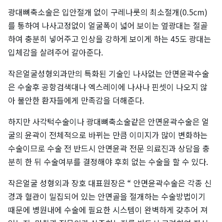
광대뼈축소술은 입안절개 없이 구레나룻의 최소절개(0.5cm)
를 통하여 나사고정없이 얼굴폭이 넓어 보이는 옆광대는 절골
하여 충분히 넣어주고 인상을 강하게 보이게 하는 45도 광대는
입체감을 살려주어 갈아준다.
작은얼굴성형외과만의 특화된 기술인 나사없는 안면윤곽수술
은 수술후 공항검색대나 엑스레이에 나사나 핀셋이 나오지 않
아 불안한 환자들에게 만족감을 더해준다.
하지만 사각턱수술이나 광대뼈축소술같은 안면윤곽수술은 얼
굴의 윤곽이 전체적으로 바뀌는 만큼 이미지가 많이 변화하는
수술이므로 수술 전 반드시 안면윤곽 전문 의료진과 상담을 충
분히 한 뒤 수술여부를 결정해야 후회 없는 수술을 할 수 있다.
작은얼굴 성형외과 장호 대표원장은 “ 안면윤곽수술은 각종 신
경과 혈관이 밀집되어 있는 안면골을 절개하는 수술방법이기
때문에 병원내에 수술에 필요한 시스템이 완벽하게 갖추어 져