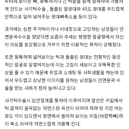
두터워 보이는 뼈, 뭉툭하거나 긴 턱끝을 함께 절제하여 갸름하
게 만드는 사각턱수술 , 돌출된 옆광대와 45도 광대를 부드럽게
안쪽으로 밀어 넣어주는 광대뼈축소술 등이 있다.
과거에는 심한 주걱턱이거나 비대칭으로 고민하는 남성들이 안
면윤곽수수을 찾았다면 요즘의 추세는 평범한 얼굴형에서 자신
의 외모를 호감형으로 가꾸기 위한 미용적인 목적이 강해졌다.
또한 뭉툭하며 넓어보이는 턱과 돌출된 광대는 전형적인 동양
적인 얼굴로 일컬어지는데 이는 고집이 세보이고 무뚝뚝한 인
상을 줄 수 있기 때문에 취업과 소개팅 등 사회생활을 하는데 있
어서 부드럽고 상냥한 이미지를 원하는 남성들이 안면윤곽 수
술을 받는 사례가 점차 늘어나고 있다.
사각턱수술시 입안절개를 통하여 이루어지며 옆선은 귀밑에서
턱 끝까지 굴곡없는 자연스런 곡선이 되어야 하며 뒷 각은 어는
정도 각이 있으면서 정면에서 벌어져 보이는 피질(바깥쪽뼈)까
지 축소 되어야 자연스럽게 갸름해 진다.