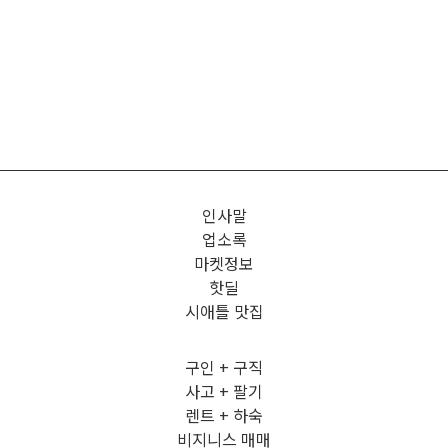
인사말
업소록
마켓정보
핫딜
시애틀 맛집
구인 + 구직
사고 + 팔기
렌트 + 하숙
비지니스 매매