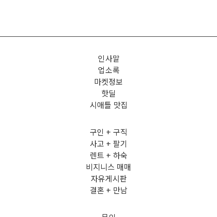
인사말
업소록
마켓정보
핫딜
시애틀 맛집
구인 + 구직
사고 + 팔기
렌트 + 하숙
비지니스 매매
자유게시판
결혼 + 만남