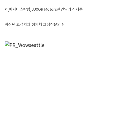
Post navigation
[비지니스탐방]LUXOR Motors한인딜러 신세종
워싱턴 교정치과 성재혁 교정전문의