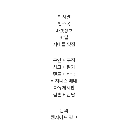
인사말
업소록
마켓정보
핫딜
시애틀 맛집
구인 + 구직
사고 + 팔기
렌트 + 하숙
비지니스 매매
자유게시판
결혼 + 만남
문의
웹사이트 광고