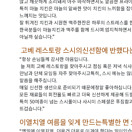
않고 깨끗하게 조리돼서 아주 바삭하면서도 깔끔한 프라이
특히 마늘 치킨은 마늘의 알싸한 맛이 치킨의 느끼함을 
느껴지는 맛입니다.
잘 튀겨진 치킨과 시원한 맥주한잔은 하루의 스트레스를 
한국분들이 마늘치킨과 맥주를 함께 드시며 엄지척하면서
아닐까 싶습니다.”
고베 레스토랑 스시의신선함에 반했다
“항상 손님들께 감사한 마음입니다.
늘 저희 고베 레스토랑을 찾아주시고 점심 혹은 저녁 식사
만남과 단체 모임등 자주 찾아주시고특히, 스시 메뉴는 
말씀을 해주십니다.
매일 신선한 생선으로 준비되기 때문에정말 좋아하십니다
모든 재료들의 회전율도 빠르고 더욱 신선하게 제공해 드
특히 50여종이 넘는 스시롤이나 사시미 스페셜은 푸짐함
뜨겁습니다.”
이열치열 여름을 잊게 만드는특별한 면
“옛말에 이열치열, 더운건 더위로 이겨야 한다는 말이있습