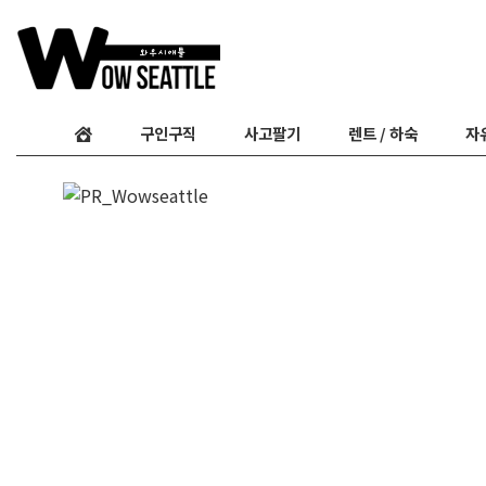
구인구직
사고팔기
렌트 / 하숙
자