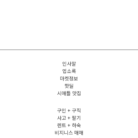
인사말
업소록
마켓정보
핫딜
시애틀 맛집
구인 + 구직
사고 + 팔기
렌트 + 하숙
비지니스 매매