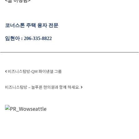
<
글 이정림
>
코너스톤 주택 융자 전문
임현아
: 206-335-8822
Post navigation
비즈니스탐방-QM 파이낸셜 그룹
비즈니스탐방 – 늘푸른 한의원과 함께 하세요.