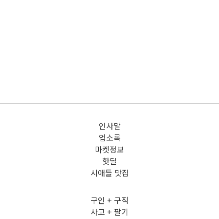
인사말
업소록
마켓정보
핫딜
시애틀 맛집
구인 + 구직
사고 + 팔기