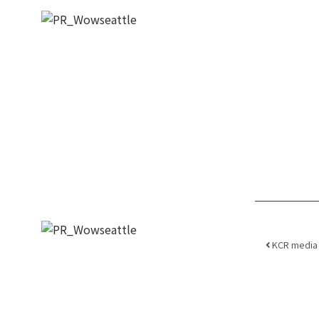
Post
KCR medi