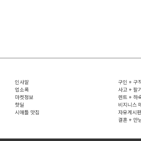
인사말
구인 + 구
업소록
사고 + 팔
마켓정보
렌트 + 하
핫딜
비지니스 
시애틀 맛집
자유게시
결혼 + 만