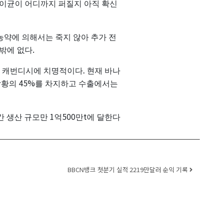
이균이
어디까지
퍼질지
아직
확신
농약에
의해서는
죽지
않아
추가
전
.
밖에
없다
.
인
캐번디시에
치명적이다
현재
바나
45%
작황의
를
차지하고
수출에서는
1
500
t
간
생산
규모만
억
만
에
달한다
BBCN뱅크 첫분기 실적 2219만달러 순익 기록