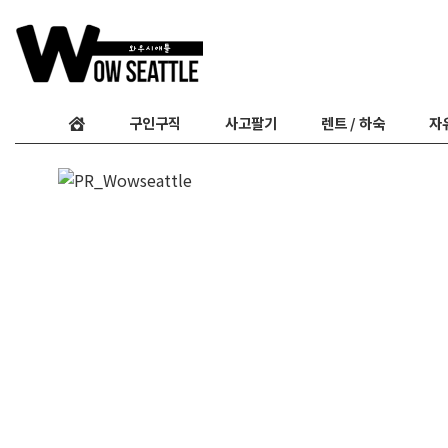
구인구직
사고팔기
렌트 / 하숙
자