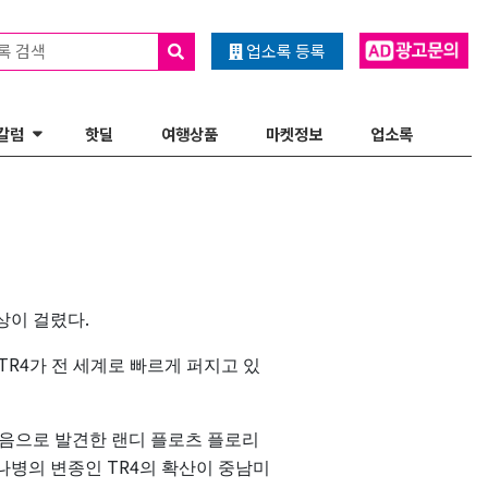
록 검색
업소록 등록
칼럼
핫딜
여행상품
마켓정보
업소록
.
상이
걸렸다
TR4
가
전
세계로
빠르게
퍼지고
있
음으로
발견한
랜디
플로츠
플로리
TR4
나병의
변종인
의
확산이
중남미