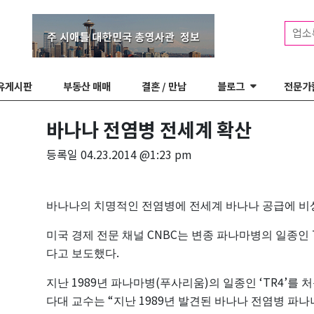
업소
유게시판
부동산 매매
결혼 / 만남
블로그
전문가
바나나 전염병 전세계 확산
등록일
04.23.2014 @1:23 pm
바나나의
치명적인
전염병에
전세계
바나나
공급에
비
CNBC
미국
경제
전문
채널
는
변종
파나마병의
일종인
.
다고
보도했다
1989
(
)
‘TR4’
지난
년
파나마병
푸사리움
의
일종인
를
처
“
1989
다대
교수는
지난
년
발견된
바나나
전염병
파나