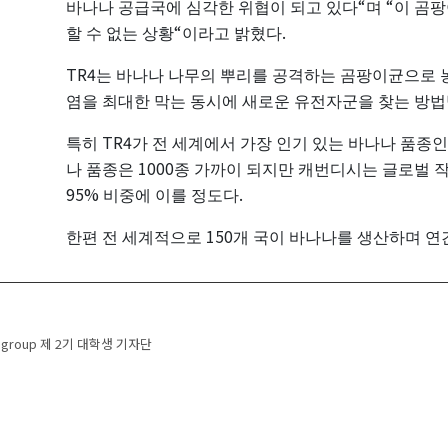
“
“
바나나
공급국에
심각한
위협이
되고
있다
며
이
곰팡
“
.
할
수
없는
상황
이라고
밝혔다
TR4
는
바나나
나무의
뿌리를
공격하는
곰팡이균으로
염을
최대한
막는
동시에
새로운
유전자군을
찾는
방법
TR4
특히
가
전
세계에서
가장
인기
있는
바나나
품종
1000
나
품종은
종
가까이
되지만
캐번디시는
글로벌
95%
.
비중에
이를
정도다
150
한편
전
세계적으로
개
국이
바나나를
생산하며
연
 navigation
a group 제 2기 대학생 기자단