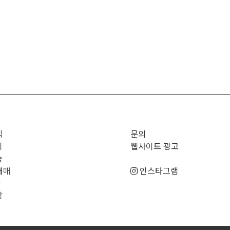
직
문의
기
웹사이트 광고
숙
매매
인스타그램
판
남