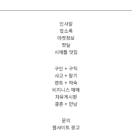
인사말
업소록
마켓정보
핫딜
시애틀 맛집
구인 + 구직
사고 + 팔기
렌트 + 하숙
비지니스 매매
자유게시판
결혼 + 만남
문의
웹사이트 광고