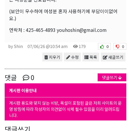
(보안이 우수하여 여성분 혼자 사용하기에 부담이이없어
요.)
연락처 : 425-465-4893 youhoshin@gmail.com
by Shin
07/06/26 @10:54 am
179
0
0
지우기
수정
목록
새글쓰기
댓글
0
댓글쓰기
게시판 이용안내
게시판 용도와 맞지 않는 비방, 욕설이 포함된 글은 저희 사이트의 운
영 방침에 따라 작성자의 의견없이 삭제 될수 있음을 미리 알려드립
니다.
댓글쓰기