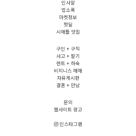
인사말
업소록
마켓정보
핫딜
시애틀 맛집
구인 + 구직
사고 + 팔기
렌트 + 하숙
비지니스 매매
자유게시판
결혼 + 만남
문의
웹사이트 광고
인스타그램