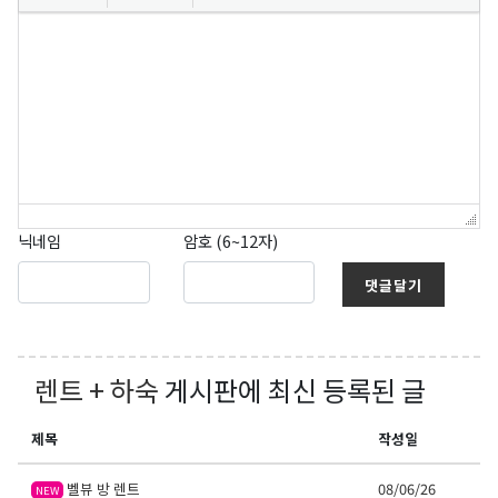
닉네임
암호 (6~12자)
댓글달기
렌트 + 하숙
게시판에 최신 등록된 글
제목
작성일
벨뷰 방 렌트
08/06/26
NEW